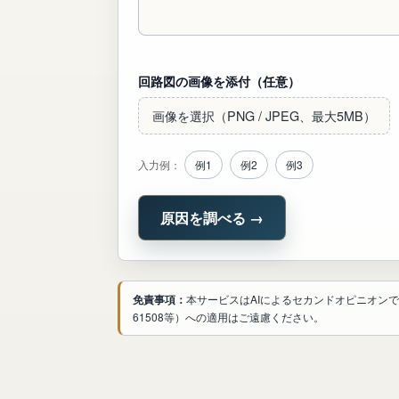
回路図の画像を添付（任意）
画像を選択（PNG / JPEG、最大5MB）
入力例：
例
1
例
2
例
3
原因を調べる →
免責事項：
本サービスはAIによるセカンドオピニオン
61508等）への適用はご遠慮ください。