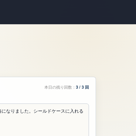
本日の残り回数：
3
/
3
回